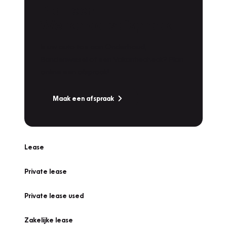
Plan een
Werkplaatsafspraak
Is uw auto toe aan Onderhoud,
Bandenwissel of een Vakantiecheck? Plan
online een afspraak!
Maak een afspraak
Lease
Private lease
Private lease used
Zakelijke lease