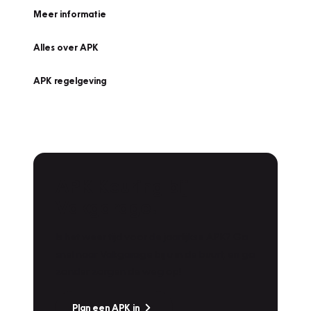
Meer informatie
Alles over APK
APK regelgeving
APK Keuring bij
Vakgarage!
Is het weer tijd voor de jaarlijkse APK? Ga
snel naar Vakgarage bij u in de buurt, en ga
zonder zorgen de weg op!
Plan een APK in