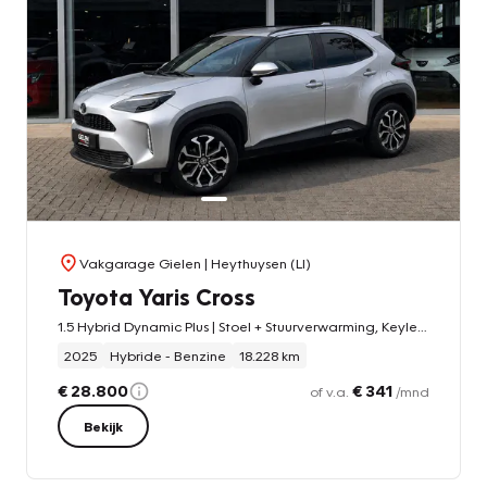
Vakgarage Gielen
| Heythuysen (LI)
Toyota Yaris Cross
1.5 Hybrid Dynamic Plus | Stoel + Stuurverwarming, Keyless, 17 inch, Groot scherm, DAB, CarPlay
2025
Hybride - Benzine
18.228 km
€ 28.800
€ 341
of v.a.
/mnd
Bekijk