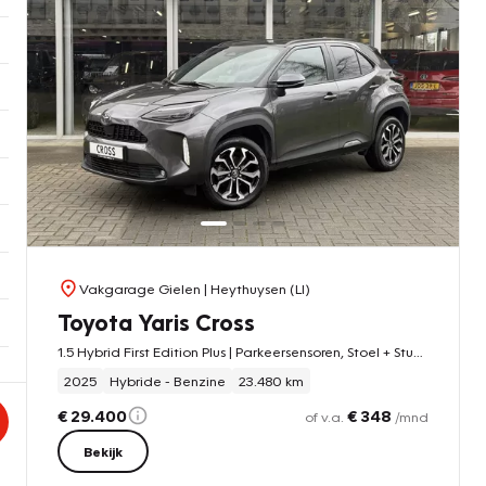
Vakgarage Gielen
| Heythuysen (LI)
Toyota Yaris Cross
1.5 Hybrid First Edition Plus | Parkeersensoren, Stoel + Stuurverwarming, Groot scherm, Keyless, 17 inch
2025
Hybride - Benzine
23.480 km
€ 29.400
€ 348
of v.a.
/mnd
Bekijk