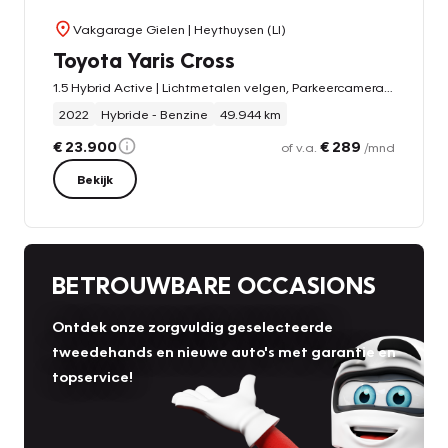
Vakgarage Gielen
| Heythuysen (LI)
Toyota Yaris Cross
1.5 Hybrid Active | Lichtmetalen velgen, Parkeercamera, Adaptive cruise control, Apple CarPlay/Android Auto
2022
Hybride - Benzine
49.944 km
€ 23.900
€ 289
of v.a.
/mnd
Bekijk
BETROUWBARE OCCASIONS
Ontdek onze zorgvuldig geselecteerde
tweedehands en nieuwe auto's met garantie en
topservice!