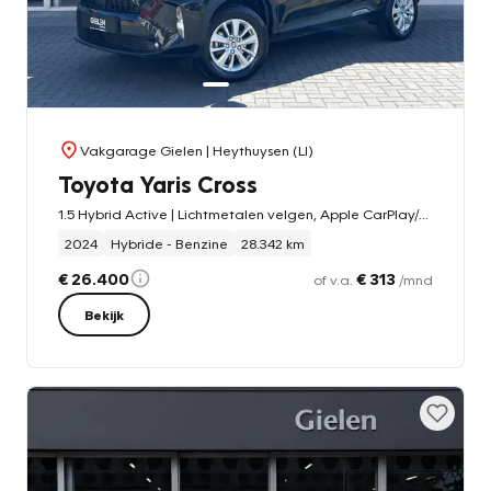
Vakgarage Gielen
| Heythuysen (LI)
Toyota Yaris Cross
1.5 Hybrid Active | Lichtmetalen velgen, Apple CarPlay/Android Auto, Parkeercamera, Adaptive cruise control
2024
Hybride - Benzine
28.342 km
€ 26.400
€ 313
of v.a.
/mnd
Bekijk