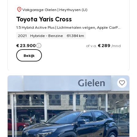
Vakgarage Gielen
| Heythuysen (LI)
Toyota Yaris Cross
1.5 Hybrid Active Plus | Lichtmetalen velgen, Apple CarPlay/Android auto, Parkeercamera, Adaptive cruise control
2021
Hybride - Benzine
61.384 km
€ 23.900
€ 289
of v.a.
/mnd
Bekijk