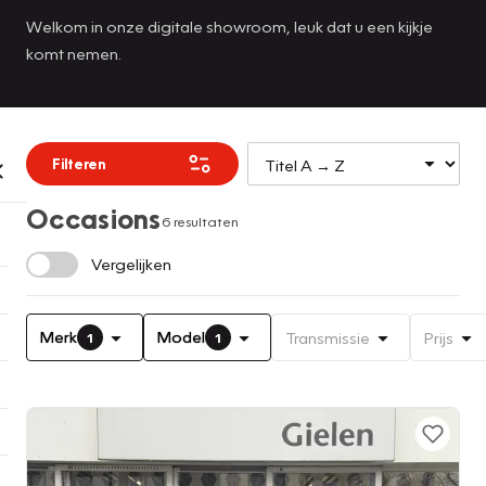
Welkom in onze digitale showroom, leuk dat u een kijkje
komt nemen.
Filteren
Occasions
6 resultaten
Vergelijken
Merk
Model
Transmissie
Prijs
1
1