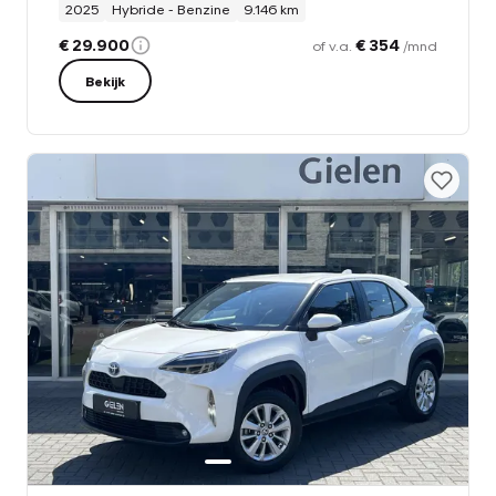
2025
Hybride - Benzine
9.146 km
€ 29.900
€ 354
of v.a.
/mnd
Bekijk