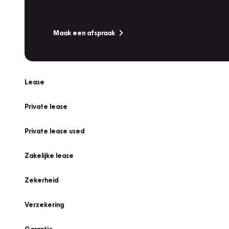
Is uw auto toe aan Onderhoud, Bandenwissel of een Va
Maak een afspraak
Lease
Private lease
Private lease used
Zakelijke lease
Zekerheid
Verzekering