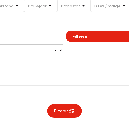
erstand
Bouwjaar
Brandstof
BTW / marge
Filteren
Filteren