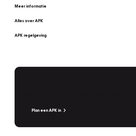
Meer informatie
Alles over APK
APK regelgeving
APK Keuring bij Vakgarage!
Is het weer tijd voor de jaarlijkse APK? Ga snel naar V
Plan een APK in