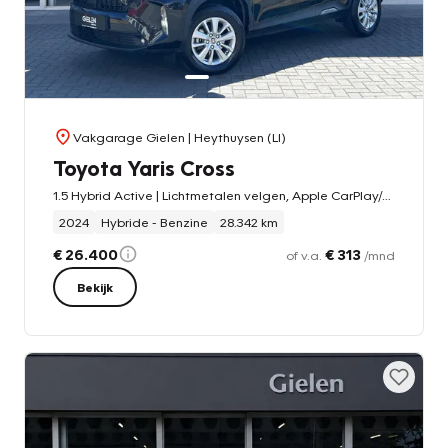
Vakgarage Gielen
| Heythuysen (LI)
Toyota Yaris Cross
1.5 Hybrid Active | Lichtmetalen velgen, Apple CarPlay/Android Auto, Parkeercamera, Adaptive cruise control
2024
Hybride - Benzine
28.342 km
€ 26.400
€ 313
of v.a.
/mnd
Bekijk