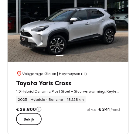
Vakgarage Gielen
| Heythuysen (LI)
Toyota Yaris Cross
1.5 Hybrid Dynamic Plus | Stoel + Stuurverwarming, Keyless, 17 inch, Groot scherm, DAB, CarPlay
2025
Hybride - Benzine
18.228 km
€ 28.800
€ 341
of v.a.
/mnd
Bekijk