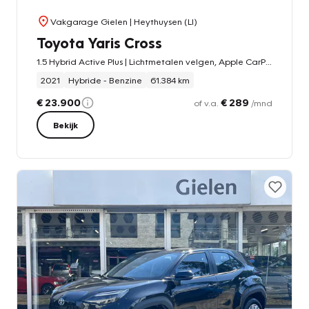
Vakgarage Gielen
| Heythuysen (LI)
Toyota Yaris Cross
1.5 Hybrid Active Plus | Lichtmetalen velgen, Apple CarPlay/Android auto, Parkeercamera, Adaptive cruise control
2021
Hybride - Benzine
61.384 km
€ 23.900
€ 289
of v.a.
/mnd
Bekijk