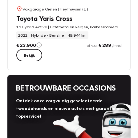
Vakgarage Gielen
| Heythuysen (LI)
Toyota Yaris Cross
1.5 Hybrid Active | Lichtmetalen velgen, Parkeercamera, Adaptive cruise control, Apple CarPlay/Android Auto
2022
Hybride - Benzine
49.944 km
€ 23.900
€ 289
of v.a.
/mnd
Bekijk
BETROUWBARE OCCASIONS
Ontdek onze zorgvuldig geselecteerde
tweedehands en nieuwe auto's met garantie en
topservice!