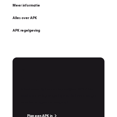
Meer informatie
Alles over APK
APK regelgeving
APK Keuring bij
Vakgarage!
Is het weer tijd voor de jaarlijkse APK? Ga
snel naar Vakgarage bij u in de buurt, en ga
zonder zorgen de weg op!
Plan een APK in