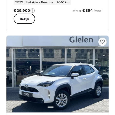
2025
Hybride - Benzine
9.146 km
€ 29.900
€ 354
of v.a.
/mnd
Bekijk