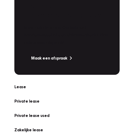
Plan een
Werkplaatsafspraak
Is uw auto toe aan Onderhoud,
Bandenwissel of een Vakantiecheck? Plan
online een afspraak!
Maak een afspraak
Lease
Private lease
Private lease used
Zakelijke lease