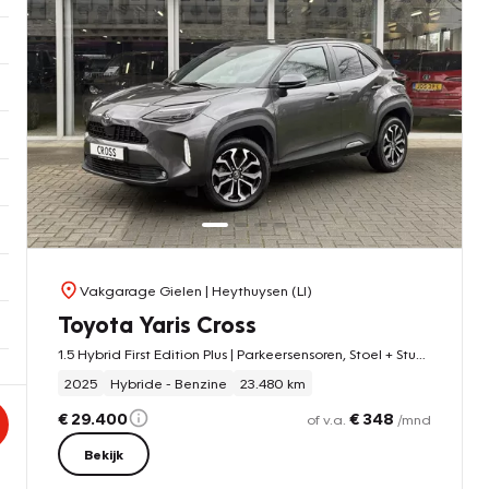
Vakgarage Gielen
| Heythuysen (LI)
Toyota Yaris Cross
1.5 Hybrid First Edition Plus | Parkeersensoren, Stoel + Stuurverwarming, Groot scherm, Keyless, 17 inch
2025
Hybride - Benzine
23.480 km
€ 29.400
€ 348
of v.a.
/mnd
Bekijk