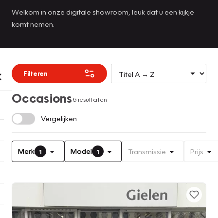
Welkom in onze digitale showroom, leuk dat u een kijkje
komt nemen.
Filteren
Occasions
6 resultaten
Vergelijken
Merk
Model
Transmissie
Prijs
1
1