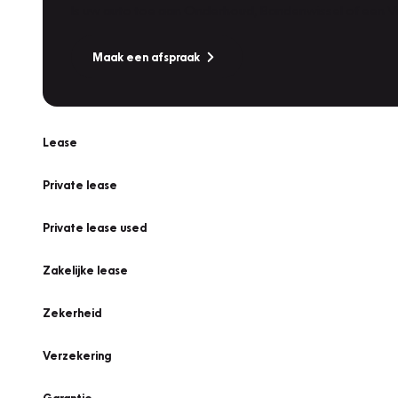
Is uw auto toe aan Onderhoud, Bandenwissel of een Va
Maak een afspraak
Lease
Private lease
Private lease used
Zakelijke lease
Zekerheid
Verzekering