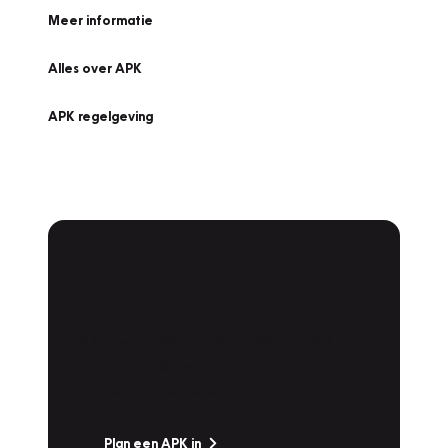
Meer informatie
Alles over APK
APK regelgeving
APK Keuring bij
Vakgarage!
Is het weer tijd voor de jaarlijkse APK? Ga
snel naar Vakgarage bij u in de buurt, en ga
zonder zorgen de weg op!
Plan een APK in