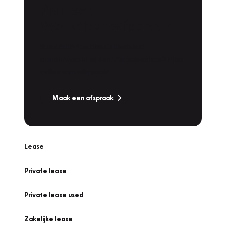
Plan een
Werkplaatsafspraak
Is uw auto toe aan Onderhoud,
Bandenwissel of een Vakantiecheck? Plan
online een afspraak!
Maak een afspraak
Lease
Private lease
Private lease used
Zakelijke lease