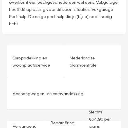
overkomt een pechgeval iedereen wel eens. Vakgarage
heeft dé oplossing voor dit soort situaties: Vakgarage
Pechhulp. De enige pechhulp die je (bijna) nooit nodig
hebt.
Europadekking en
Nederlandse
woonplaatsservice
alarmcentrale
Aanhangwagen- en caravandekking
Slechts
€64,95 per
Repatriëring
Vervangend
jaar in