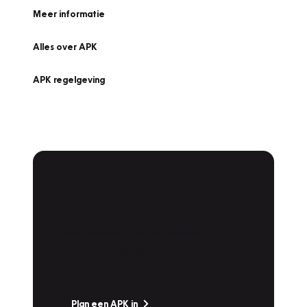
Meer informatie
Alles over APK
APK regelgeving
APK Keuring bij
Vakgarage!
Is het weer tijd voor de jaarlijkse APK? Ga
snel naar Vakgarage bij u in de buurt, en ga
zonder zorgen de weg op!
Plan een APK in