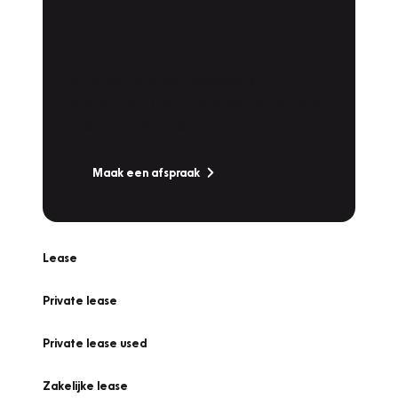
Plan een
Werkplaatsafspraak
Is uw auto toe aan Onderhoud,
Bandenwissel of een Vakantiecheck? Plan
online een afspraak!
Maak een afspraak
Lease
Private lease
Private lease used
Zakelijke lease