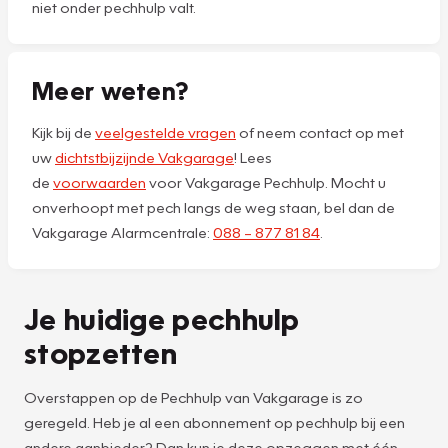
niet onder pechhulp valt.
Meer weten?
Kijk bij de
veelgestelde vragen
of neem contact op met
uw
dichtstbijzijnde Vakgarage
! Lees
de
voorwaarden
voor Vakgarage Pechhulp. Mocht u
onverhoopt met pech langs de weg staan, bel dan de
Vakgarage Alarmcentrale:
088 – 877 81 84
.
Je huidige pechhulp
stopzetten
Overstappen op de Pechhulp van Vakgarage is zo
geregeld. Heb je al een abonnement op pechhulp bij een
andere aanbieder? Dan kun je deze opzeggen met één