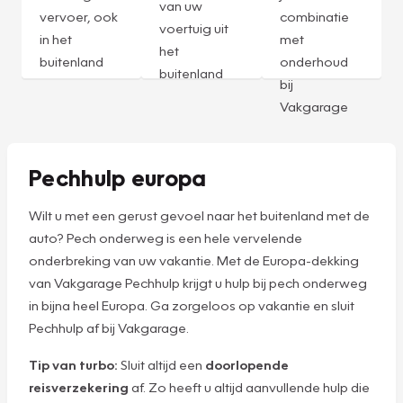
van uw
vervoer, ook
combinatie
voertuig uit
in het
met
het
buitenland
onderhoud
buitenland
bij
Vakgarage
Pechhulp europa
Wilt u met een gerust gevoel naar het buitenland met de
auto? Pech onderweg is een hele vervelende
onderbreking van uw vakantie. Met de Europa-dekking
van Vakgarage Pechhulp krijgt u hulp bij pech onderweg
in bijna heel Europa. Ga zorgeloos op vakantie en sluit
Pechhulp af bij Vakgarage.
Tip van turbo:
Sluit altijd een
doorlopende
reisverzekering
af. Zo heeft u altijd aanvullende hulp die