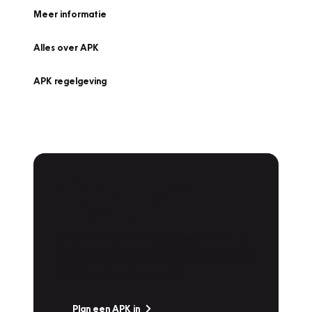
Meer informatie
Alles over APK
APK regelgeving
APK Keuring bij
Vakgarage!
Is het weer tijd voor de jaarlijkse APK? Ga
snel naar Vakgarage bij u in de buurt, en ga
zonder zorgen de weg op!
Plan een APK in