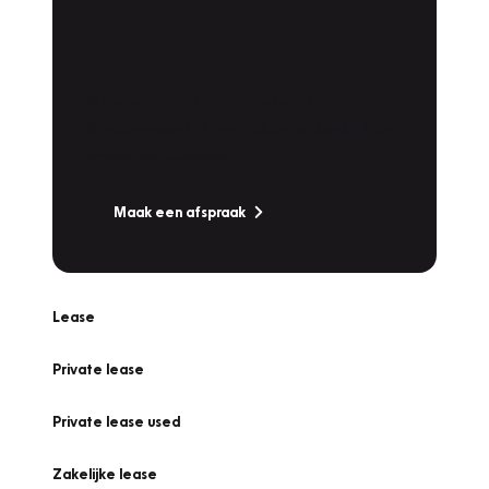
Plan een
Werkplaatsafspraak
Is uw auto toe aan Onderhoud,
Bandenwissel of een Vakantiecheck? Plan
online een afspraak!
Maak een afspraak
Lease
Private lease
Private lease used
Zakelijke lease