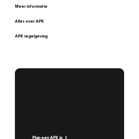
Meer informatie
Alles over APK
APK regelgeving
APK Keuring bij
Vakgarage!
Is het weer tijd voor de jaarlijkse APK? Ga
snel naar Vakgarage bij u in de buurt, en ga
zonder zorgen de weg op!
Plan een APK in