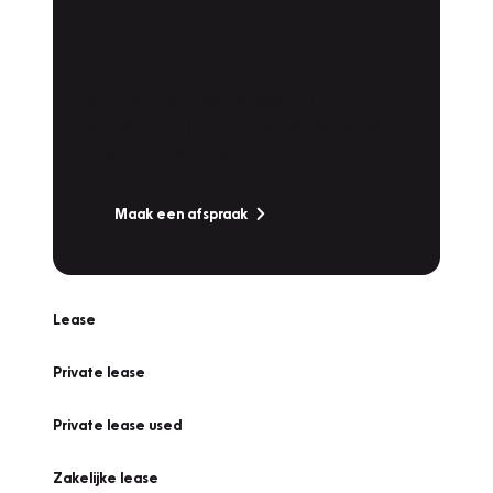
Plan een
Werkplaatsafspraak
Is uw auto toe aan Onderhoud,
Bandenwissel of een Vakantiecheck? Plan
online een afspraak!
Maak een afspraak
Lease
Private lease
Private lease used
Zakelijke lease