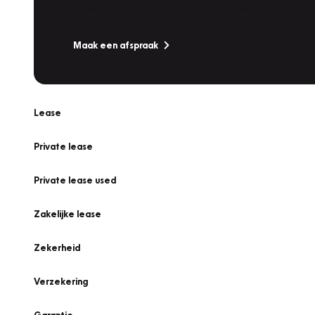
Is uw auto toe aan Onderhoud, Bandenwissel of een Va
Maak een afspraak
Lease
Private lease
Private lease used
Zakelijke lease
Zekerheid
Verzekering