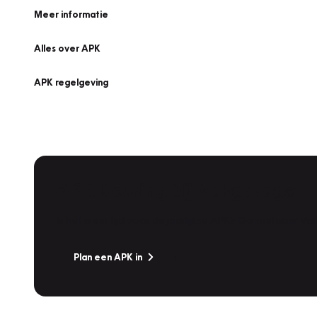
Meer informatie
Alles over APK
APK regelgeving
APK Keuring bij Vakgarage!
Is het weer tijd voor de jaarlijkse APK? Ga snel naar V
Plan een APK in