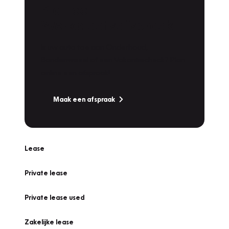
Plan een
Werkplaatsafspraak
Is uw auto toe aan Onderhoud,
Bandenwissel of een Vakantiecheck? Plan
online een afspraak!
Maak een afspraak
Lease
Private lease
Private lease used
Zakelijke lease