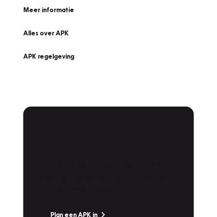
Meer informatie
Alles over APK
APK regelgeving
APK Keuring bij
Vakgarage!
Is het weer tijd voor de jaarlijkse APK? Ga
snel naar Vakgarage bij u in de buurt, en ga
zonder zorgen de weg op!
Plan een APK in