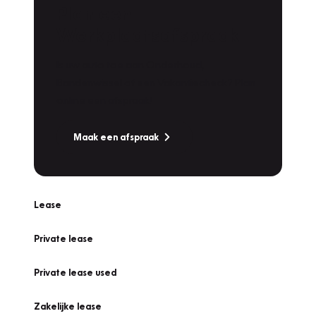
Plan een
Werkplaatsafspraak
Is uw auto toe aan Onderhoud,
Bandenwissel of een Vakantiecheck? Plan
online een afspraak!
Maak een afspraak
Lease
Private lease
Private lease used
Zakelijke lease