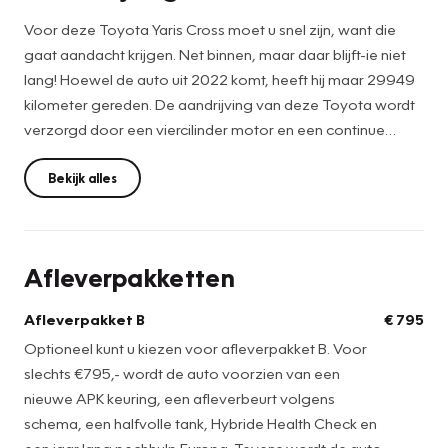
Voor deze Toyota Yaris Cross moet u snel zijn, want die
gaat aandacht krijgen. Net binnen, maar daar blijft-ie niet
lang! Hoewel de auto uit 2022 komt, heeft hij maar 29949
kilometer gereden. De aandrijving van deze Toyota wordt
verzorgd door een viercilinder motor en een continue
automatische transmissie. Tot de uitrusting van deze
Toyota behoren ook LED koplampen,
Bekijk alles
aanhangerstabilisatie, elektrische handrem, in hoogte
verstelbare passagiersstoel, donker getint glas achter en in
delen neerklapbare achterbank.
Afleverpakketten
Ook achter de auto geen verrassingen bij het inparkeren.
Afleverpakket B
€ 795
Daarvoor zorgt de achteruitrijcamera. Nooit meer te warm
Optioneel kunt u kiezen voor afleverpakket B. Voor
of te koud. De automatische airconditioning zorgt altijd
slechts €795,- wordt de auto voorzien van een
voor de temperatuur die u kiest. Met de DAB-ontvanger
nieuwe APK keuring, een afleverbeurt volgens
heeft u keuze uit talloze digitale radiozenders met de
schema, een halfvolle tank, Hybride Health Check en
allerhoogste geluidskwaliteit. De regensensor schakelt
een jaar lang pechhulp Europa. Tevens wordt de auto