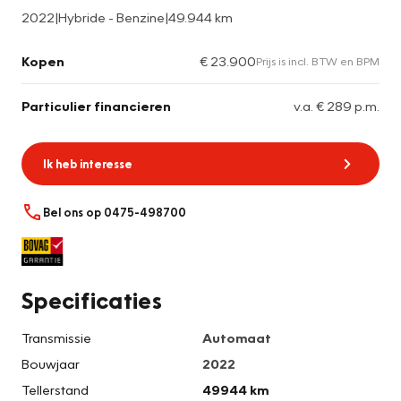
2022
|
Hybride - Benzine
|
49.944 km
Kopen
€ 23.900
Prijs is incl. BTW en BPM
Particulier financieren
v.a. € 289 p.m.
Ik heb interesse
Bel ons op 0475-498700
Specificaties
Transmissie
Automaat
Bouwjaar
2022
Tellerstand
49944 km