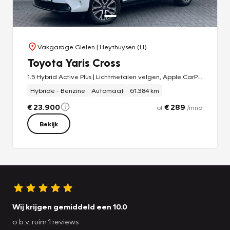
Vakgarage Gielen
| Heythuysen (LI)
Toyota Yaris Cross
1.5 Hybrid Active Plus | Lichtmetalen velgen, Apple CarPlay/Android auto, Parkeercamera, Adaptive cruise control
Hybride - Benzine
Automaat
61.384 km
€ 23.900
€ 289
of
/mnd
Bekijk
Wij krijgen gemiddeld een 10.0
o.b.v. ruim 1 reviews