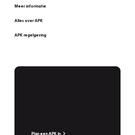
Meer informatie
Alles over APK
APK regelgeving
APK Keuring bij
Vakgarage!
Is het weer tijd voor de jaarlijkse APK? Ga
snel naar Vakgarage bij u in de buurt, en ga
zonder zorgen de weg op!
Plan een APK in