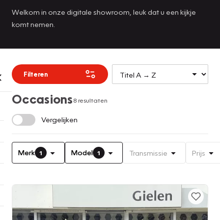
Welkom in onze digitale showroom, leuk dat u een kijkje
komt nemen.
Filteren
Occasions
8 resultaten
Vergelijken
Merk
Model
Transmissie
Prijs
1
1