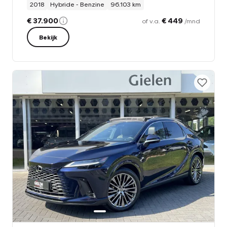
2018
Hybride - Benzine
96.103 km
€ 37.900
€ 449
of v.a.
/mnd
Bekijk