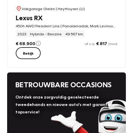
Vakgarage Gielen
| Heythuysen (LI)
Lexus RX
450h AWD President Line | Panoramadak, Mark Levinson, Head up display, Geheugenfunctie, 360 Camera, LED
2023
Hybride - Benzine
49.567 km
€ 68.900
€ 817
of v.a.
/mnd
Bekijk
BETROUWBARE OCCASIONS
Ontdek onze zorgvuldig geselecteerde
tweedehands en nieuwe auto's met garantie en
topservice!