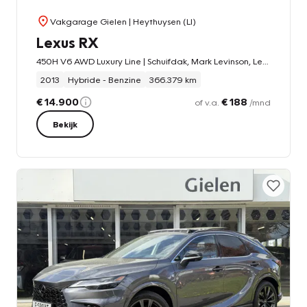
Vakgarage Gielen
| Heythuysen (LI)
Lexus RX
450H V6 AWD Luxury Line | Schuifdak, Mark Levinson, Leer, Geheugenfunctie, Keyless, Navigatie, LED, 19 inch
2013
Hybride - Benzine
366.379 km
€ 14.900
€ 188
of v.a.
/mnd
Bekijk