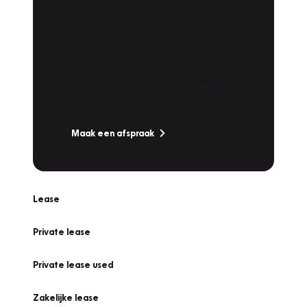
Plan een
Werkplaatsafspraak
Is uw auto toe aan Onderhoud,
Bandenwissel of een Vakantiecheck? Plan
online een afspraak!
Maak een afspraak
Lease
Private lease
Private lease used
Zakelijke lease