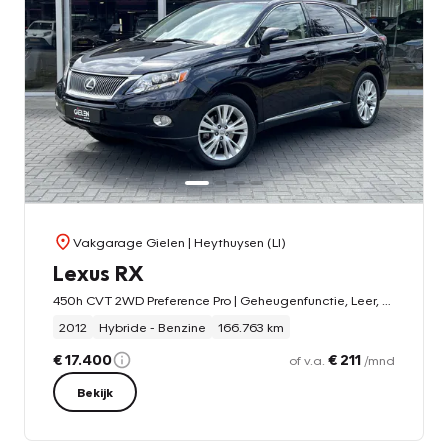
Vakgarage Gielen
| Heythuysen (LI)
Lexus RX
450h CVT 2WD Preference Pro | Geheugenfunctie, Leer, Navigatie, Stoelverwarming, Trekhaak, Keyless, Parkeersensoren
2012
Hybride - Benzine
166.763 km
€ 17.400
€ 211
of v.a.
/mnd
Bekijk