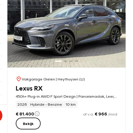
Vakgarage Gielen
| Heythuysen (LI)
Lexus RX
450h+ Plug-in AWD F Sport Design | Panoramadak, Leer, Geheugenfunctie, Head up display, 360 Camera, 21 inch, Stoelventilatie
2026
Hybride - Benzine
10 km
€ 81.400
€ 966
of v.a.
/mnd
Bekijk