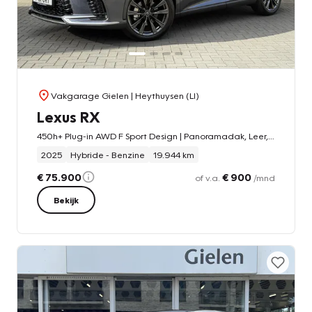
Vakgarage Gielen
| Heythuysen (LI)
Lexus RX
450h+ Plug-in AWD F Sport Design | Panoramadak, Leer, Geheugenfunctie, Head up display, 360 Camera, 21 inch, Stoelventilatie
2025
Hybride - Benzine
19.944 km
€ 75.900
€ 900
of v.a.
/mnd
Bekijk