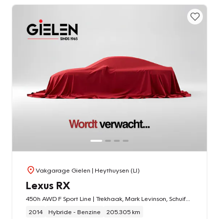
Vakgarage Gielen
| Heythuysen (LI)
Lexus RX
450h AWD F Sport Line | Trekhaak, Mark Levinson, Schuifdak, Geheugenfunctie, 19 inch, Keyless, Parkeersensoren
2014
Hybride - Benzine
205.305 km