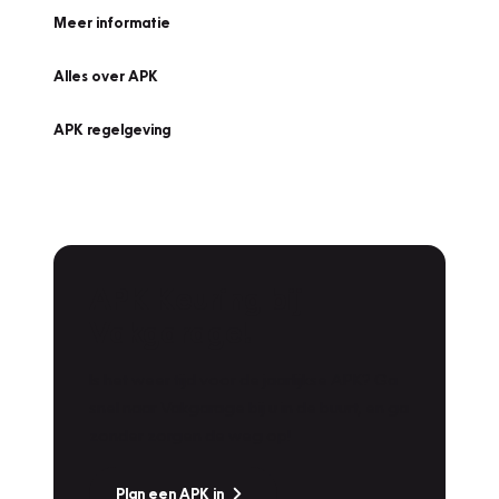
Meer informatie
Alles over APK
APK regelgeving
APK Keuring bij
Vakgarage!
Is het weer tijd voor de jaarlijkse APK? Ga
snel naar Vakgarage bij u in de buurt, en ga
zonder zorgen de weg op!
Plan een APK in