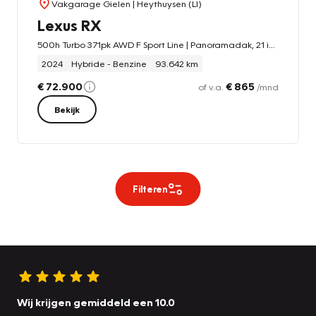
Vakgarage Gielen
| Heythuysen (LI)
Lexus RX
500h Turbo 371pk AWD F Sport Line | Panoramadak, 21 inch, 360 Camera, Head up display, Memory, Stoelventilatie
2024
Hybride - Benzine
93.642 km
€ 72.900
€ 865
of v.a.
/mnd
Bekijk
Filteren
Wij krijgen gemiddeld een 10.0