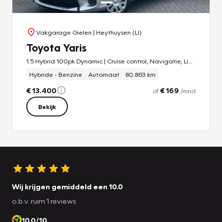
Vakgarage Gielen
| Heythuysen (LI)
Toyota Yaris
1.5 Hybrid 100pk Dynamic | Cruise control, Navigatie, Licht + regensensor, Climate control
Hybride - Benzine
Automaat
80.863 km
€ 13.400
€ 169
of
/mnd
Bekijk
Wij krijgen gemiddeld een 10.0
o.b.v. ruim 1 reviews
10.0/10