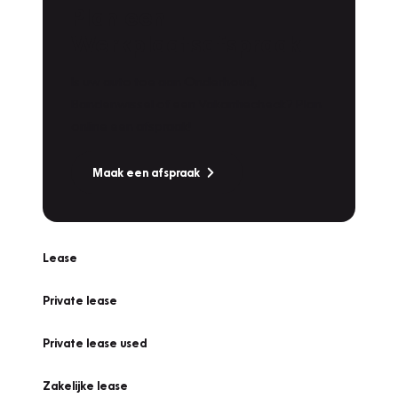
Plan een
Werkplaatsafspraak
Is uw auto toe aan Onderhoud,
Bandenwissel of een Vakantiecheck? Plan
online een afspraak!
Maak een afspraak
Lease
Private lease
Private lease used
Zakelijke lease