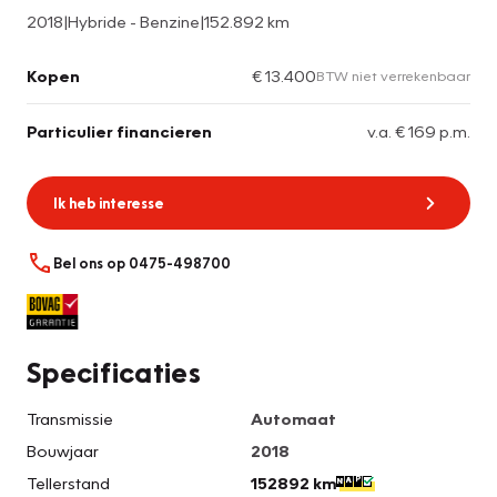
2018
|
Hybride - Benzine
|
152.892 km
Kopen
€ 13.400
BTW niet verrekenbaar
Particulier financieren
v.a. € 169 p.m.
Ik heb interesse
Bel ons op 0475-498700
Specificaties
Transmissie
Automaat
Bouwjaar
2018
Tellerstand
152892 km