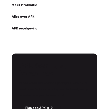
Meer informatie
Alles over APK
APK regelgeving
APK Keuring bij
Vakgarage!
Is het weer tijd voor de jaarlijkse APK? Ga
snel naar Vakgarage bij u in de buurt, en ga
zonder zorgen de weg op!
Plan een APK in