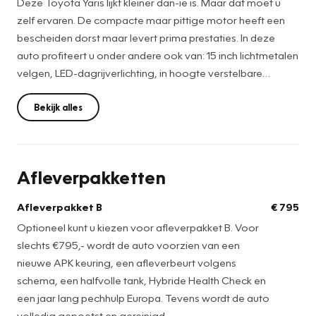
Deze Toyota Yaris lijkt kleiner dan-ie is. Maar dat moet u
zelf ervaren. De compacte maar pittige motor heeft een
bescheiden dorst maar levert prima prestaties. In deze
auto profiteert u onder andere ook van: 15 inch lichtmetalen
velgen, LED-dagrijverlichting, in hoogte verstelbare
passagiersstoel, in delen neerklapbare achterbank, LED-
achterlichten en zwarte stoffen bekleding.
Bekijk alles
Ongelukken of parkeerschade? Dat gebeurt u niet meer,
met de parkeerhulp met achteruitrijcamera. Nooit meer te
Afleverpakketten
warm of te koud. De automatische airconditioning zorgt
altijd voor de temperatuur die u kiest. De
Afleverpakket B
€ 795
ruitenwissersnelheid wordt bij iedere bui perfect geregeld
Optioneel kunt u kiezen voor afleverpakket B. Voor
dankzij de regensensor. U bedient de cruise control
slechts €795,- wordt de auto voorzien van een
eenvoudig zonder uw handen van het stuur te halen. Uw
nieuwe APK keuring, een afleverbeurt volgens
eigen muziek afspelen via de autoradio gaat heel
schema, een halfvolle tank, Hybride Health Check en
gemakkelijk met de usb-aansluiting. Met 3-spaaks lederen
een jaar lang pechhulp Europa. Tevens wordt de auto
stuur, 2 isofix-aansluitingen, centrale deurvergrendeling
volledig gepoetst en gereinigd.