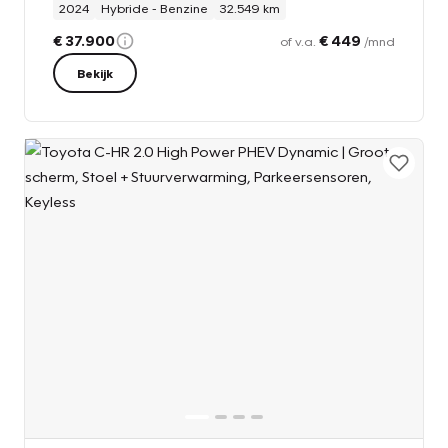
2024
Hybride - Benzine
32.549 km
€ 37.900
€ 449
of v.a.
/mnd
Bekijk