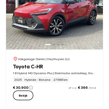
Vakgarage Gielen
| Heythuysen (LI)
Toyota C-HR
1.8 Hybrid 140 Dynamic Plus | Elektrische achterklep, Stoel + Stuurverwarming, Keyless, 18 inch, Groot scherm
2025
Hybride - Benzine
27.568 km
€ 30.900
€ 366
of v.a.
/mnd
Bekijk