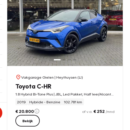
Vakgarage Gielen
| Heythuysen (LI)
Toyota C-HR
1.8 Hybrid Bi-Tone Plus | JBL, Led Pakket, Half leer/Alcantara, Dodehoekherkenning, parkeersensoren, Stuurverwarming
2019
Hybride - Benzine
102.781 km
€ 20.800
€ 252
of v.a.
/mnd
Bekijk