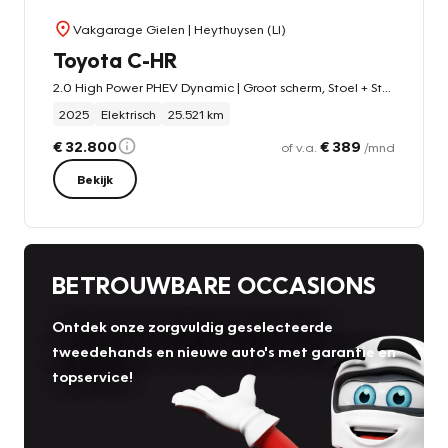
Vakgarage Gielen
| Heythuysen (LI)
Toyota C-HR
2.0 High Power PHEV Dynamic | Groot scherm, Stoel + Stuurverwarming, Parkeersensoren, Keyless
2025
Elektrisch
25.521 km
€ 32.800
€ 389
of v.a.
/mnd
Bekijk
BETROUWBARE OCCASIONS
Ontdek onze zorgvuldig geselecteerde
tweedehands en nieuwe auto's met garantie en
topservice!