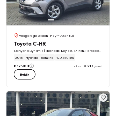
Vakgarage Gielen
| Heythuysen (LI)
Toyota C-HR
1.8 Hybrid Dynamic | Trekhaak, Keyless, 17 inch, Parkeercamera, Adaptive cruise control, Climate control
2018
Hybride - Benzine
120.559 km
€ 17.900
€ 217
of v.a.
/mnd
Bekijk