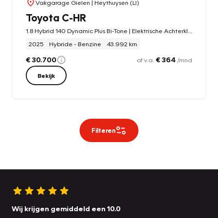
Vakgarage Gielen
| Heythuysen (LI)
Toyota C-HR
1.8 Hybrid 140 Dynamic Plus Bi-Tone | Elektrische Achterklep, Stoel + Stuurverwarming, Parkeersensoren, Dodehoekherkenning
2025
Hybride - Benzine
43.992 km
€ 30.700
€ 364
of v.a.
/mnd
Bekijk
Filteren
Wij krijgen gemiddeld een 10.0