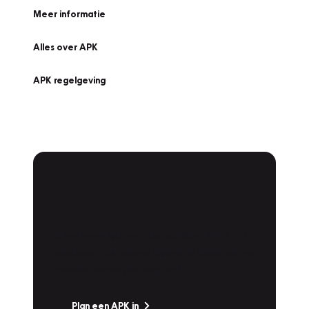
Meer informatie
Alles over APK
APK regelgeving
APK Keuring bij
Vakgarage!
Is het weer tijd voor de jaarlijkse APK? Ga
snel naar Vakgarage bij u in de buurt, en ga
zonder zorgen de weg op!
Plan een APK in