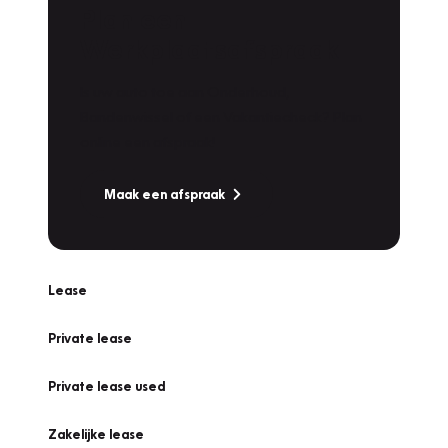
Plan een
Werkplaatsafspraak
Is uw auto toe aan Onderhoud,
Bandenwissel of een Vakantiecheck? Plan
online een afspraak!
Maak een afspraak
Lease
Private lease
Private lease used
Zakelijke lease