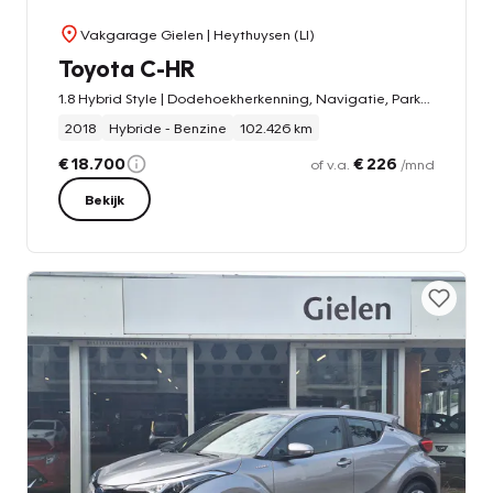
Vakgarage Gielen
| Heythuysen (LI)
Toyota C-HR
1.8 Hybrid Style | Dodehoekherkenning, Navigatie, Parkeersensoren, Stoel + Stuurverwarming, DAB, Keyless, 18 inch
2018
Hybride - Benzine
102.426 km
€ 18.700
€ 226
of v.a.
/mnd
Bekijk