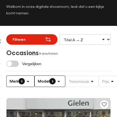
Welkom in onze digitale showroom, leuk dat u een kijkje
komt nemen.
Filteren
Occasions
9 resultaten
Vergelijken
Merk
Model
Transmissie
Prijs
1
1