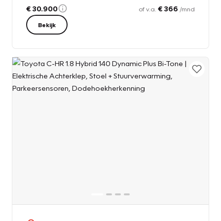
€ 30.900
€ 366
of v.a.
/mnd
Bekijk