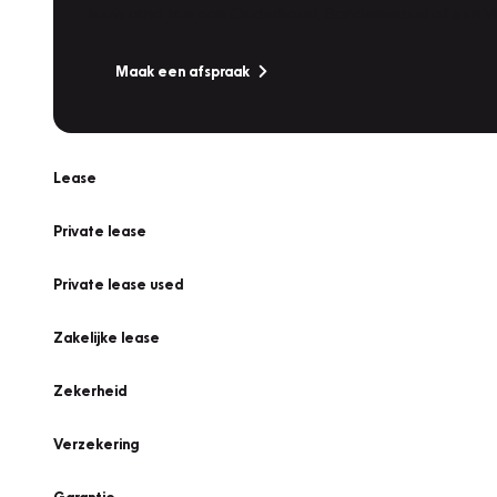
Is uw auto toe aan Onderhoud, Bandenwissel of een Va
Maak een afspraak
Lease
Private lease
Private lease used
Zakelijke lease
Zekerheid
Verzekering