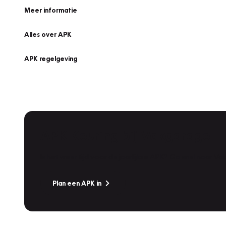
Meer informatie
Alles over APK
APK regelgeving
APK Keuring bij Vakgarage!
Is het weer tijd voor de jaarlijkse APK? Ga snel naar V
Plan een APK in