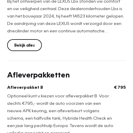
Bij het ontwerpen van de LEXUS Lbx stonden uw comfort
en uw veiligheid centraal. Deze dealeronderhouden Lbx is
van het bouwjaar 2024, hij heeft 14623 kilometer gelopen.
De aandrijving van deze LEXUS wordt verzorgd door een
driecilinder motor en een continue automatische
transmissie. Bestuurder en bijrijder krijgen een warm
welkom: deze LEXUS Lbx is voorzien van verwarmbare
Bekijk alles
voorstoelen. Een handige voorziening op deze auto is de
elektrische achterklep die u op afstand kunt openen. Bij de
zeer complete uitrusting van deze auto behoren ook
Afleverpakketten
donker getint glas achter en bestuurdersstoel met
lendensteunverstelling.
Afleverpakket B
€ 795
Optioneel kunt u kiezen voor afleverpakket B. Voor
Onder alle omstandigheden perfect zicht op wat zich
slechts €795,- wordt de auto voorzien van een
achter de auto afspeelt: de achteruitrijcamera zorgt
nieuwe APK keuring, een afleverbeurt volgens
ervoor! Met adaptive cruise control houdt deze auto
schema, een halfvolle tank, Hybride Health Check en
automatisch afstand tot uw voorligger. De auto is ook
een jaar lang pechhulp Europa. Tevens wordt de auto
uitgevoerd met 2 zone climate control. De juiste
volledig gepoetst en gereinigd.