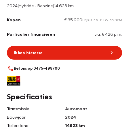
2024
|
Hybride - Benzine
|
14.623 km
Kopen
€ 35.900
Prijs is incl. BTW en BPM
Particulier financieren
v.a. € 426 p.m.
Ik heb interesse
Bel ons op 0475-498700
Specificaties
Transmissie
Automaat
Bouwjaar
2024
Tellerstand
14623 km