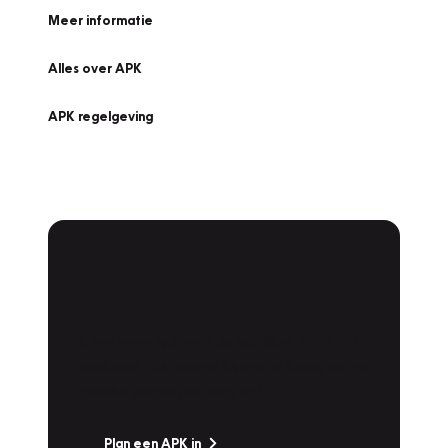
Meer informatie
Alles over APK
APK regelgeving
APK Keuring bij
Vakgarage!
Is het weer tijd voor de jaarlijkse APK? Ga
snel naar Vakgarage bij u in de buurt, en ga
zonder zorgen de weg op!
Plan een APK in