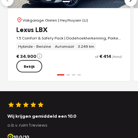
Vakgarage Gielen
| Heythuysen (LI)
Lexus LBX
1.5 Comfort & Safety Pack | Dodehoekherkenning, Parkeersensoren, Keyless, Stoelverwarming
Hybride - Benzine
Automaat
3.249 km
€ 34.900
€ 414
of
/mnd
Bekijk
Wij krijgen gemiddeld een 10.0
o.b.v. ruim 1 reviews
10.0/10