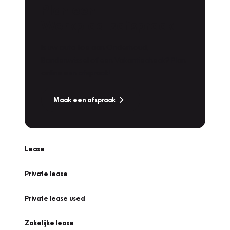
Plan een
Werkplaatsafspraak
Is uw auto toe aan Onderhoud,
Bandenwissel of een Vakantiecheck? Plan
online een afspraak!
Maak een afspraak
Lease
Private lease
Private lease used
Zakelijke lease